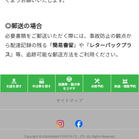
◎郵送の場合
必要書類をご郵送いただく際には、事故防止の観点か
ら配達記録の残る『
簡易書留
』や『
レターパックプラ
ス
』等、追跡可能な郵送方法をご利用ください。
試乗車・展示車
お店を探す
中古車を探す
点検予約
来店・商談予約
をさがす
サイトマップ
サポート・サービス
車検 | アフターサービス
Copyright © ASAHIKAWA TOYOTA CO., LTD. ALL Rights Reserved.
定期点検 | アフターサービス