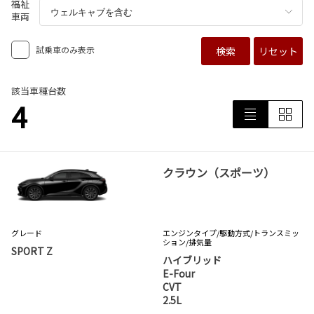
福祉
車両
試乗車のみ表示
検索
リセット
該当車種台数
4
クラウン（スポーツ）
グレード
エンジンタイプ
/駆動方式/
トランスミッ
ション
/排気量
SPORT Z
ハイブリッド
E-Four
CVT
2.5L