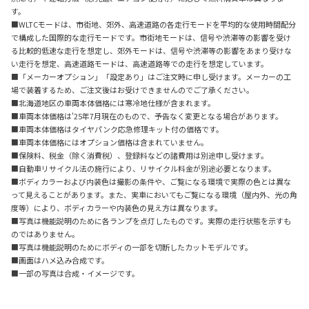
す。
■WLTCモードは、市街地、郊外、高速道路の各走行モードを平均的な使用時間配分
で構成した国際的な走行モードです。市街地モードは、信号や渋滞等の影響を受け
る比較的低速な走行を想定し、郊外モードは、信号や渋滞等の影響をあまり受けな
い走行を想定、高速道路モードは、高速道路等での走行を想定しています。
■「メーカーオプション」「設定あり」はご注文時に申し受けます。メーカーの工
場で装着するため、ご注文後はお受けできませんのでご了承ください。
■北海道地区の車両本体価格には寒冷地仕様が含まれます。
■車両本体価格は'25年7月現在のもので、予告なく変更となる場合があります。
■車両本体価格はタイヤパンク応急修理キット付の価格です。
■車両本体価格にはオプション価格は含まれていません。
■保険料、税金（除く消費税）、登録料などの諸費用は別途申し受けます。
■自動車リサイクル法の施行により、リサイクル料金が別途必要となります。
■ボディカラーおよび内装色は撮影の条件や、ご覧になる環境で実際の色とは異な
って見えることがあります。また、実車においてもご覧になる環境（屋内外、光の角
度等）により、ボディカラーや内装色の見え方は異なります。
■写真は機能説明のために各ランプを点灯したものです。実際の走行状態を示すも
のではありません。
■写真は機能説明のためにボディの一部を切断したカットモデルです。
■画面はハメ込み合成です。
■一部の写真は合成・イメージです。