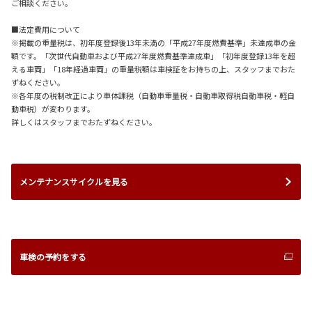
ご相談ください。
■法定費用について
※掲載の重量税は、初年度登録後13年未満の「平成27年度燃費基準」未達成車の金
額です。「次世代自動車および平成27年度燃費基準達成車」「初年度登録13年を超
える車両」「18年経過車両」の重量税額は車検証をお持ちの上、スタッフまでおた
ずねください。
※各年度の税制改正により車体課税（自動車重量税・自動車取得税自動車税・軽自
動車税）が変わります。
詳しくはスタッフまでおたずねください。
メンテナンスサイクルを見る
車検の予約をする