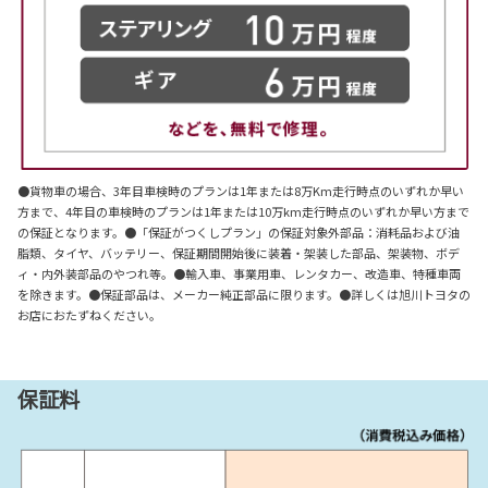
●貨物車の場合、3年目車検時のプランは1年または8万Km走行時点のいずれか早い
方まで、4年目の車検時のプランは1年または10万km走行時点のいずれか早い方まで
の保証となります。●「保証がつくしプラン」の保証対象外部品：消耗品および油
脂類、タイヤ、バッテリー、保証期間開始後に装着・架装した部品、架装物、ボデ
ィ・内外装部品のやつれ等。●輸入車、事業用車、レンタカー、改造車、特種車両
を除きます。●保証部品は、メーカー純正部品に限ります。●詳しくは旭川トヨタの
お店におたずねください。
保証料