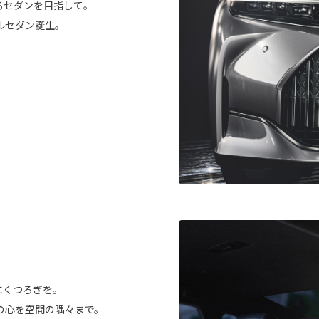
るセダンを目指して。
ルセダン誕生。
にくつろぎを。
の心を空間の隅々まで。