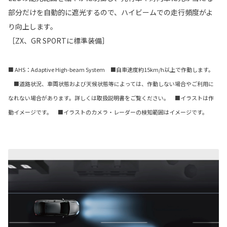
部分だけを自動的に遮光するので、ハイビームでの走行頻度がよ
り向上します。
［ZX、GR SPORTに標準装備］
■ AHS：Adaptive High-beam System ■自車速度約15km/h以上で作動します。
■道路状況、車両状態および天候状態等によっては、作動しない場合やご利用に
なれない場合があります。詳しくは取扱説明書をご覧ください。 ■イラストは作
動イメージです。 ■イラストのカメラ・レーダーの検知範囲はイメージです。