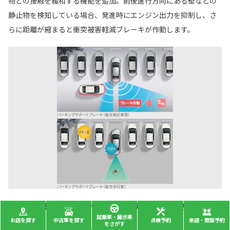
物との接触を緩和する機能を追加。前後進行方向にある壁などの
静止物を検知している場合、発進時にエンジン出力を抑制し、さ
らに距離が縮まると衝突被害軽減ブレーキが作動します。
後方から接近する車両や歩行者を検知し、衝突被害の軽減
に寄与。
試乗車・展示車
お店を探す
中古車を探す
点検予約
来店・商談予約
をさがす