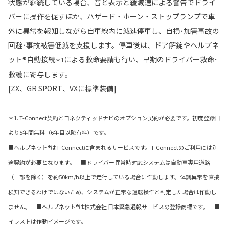
状態が継続している場合、音と表示と緩減速による警告でドライ
バーに操作を促すほか、ハザード・ホーン・ストップランプで車
外に異常を報知しながら自車線内に減速停車し、自損･加害事故の
回避･事故被害低減を支援します。停車後は、ドア解錠やヘルプネ
ット®自動接続
による救命要請も行い、早期のドライバー救命･
＊1
救護に寄与します。
[ZX、GR SPORT、VXに標準装備]
＊1. T-Connect契約とコネクティッドナビのオプション契約が必要です。初度登録日
より5年間無料（6年目以降有料）です。
■ヘルプネット®はT-Connectに含まれるサービスです。T-Connectのご利用には別
途契約が必要となります。 ■ドライバー異常時対応システムは自動車専用道路
（一部を除く）を約50km/h以上で走行している場合に作動します。体調異常を直接
検知できるわけではないため、システムが正常な運転操作と判定した場合は作動し
ません。 ■ヘルプネット®は株式会社 日本緊急通報サービスの登録商標です。 ■
イラストは作動イメージです。