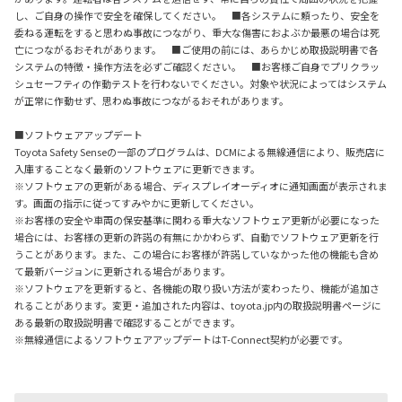
し、ご自身の操作で安全を確保してください。 ■各システムに頼ったり、安全を
委ねる運転をすると思わぬ事故につながり、重大な傷害におよぶか最悪の場合は死
亡につながるおそれがあります。 ■ご使用の前には、あらかじめ取扱説明書で各
システムの特徴・操作方法を必ずご確認ください。 ■お客様ご自身でプリクラッ
シュセーフティの作動テストを行わないでください。対象や状況によってはシステム
が正常に作動せず、思わぬ事故につながるおそれがあります。
■ソフトウェアアップデート
Toyota Safety Senseの一部のプログラムは、DCMによる無線通信により、販売店に
入庫することなく最新のソフトウェアに更新できます。
※ソフトウェアの更新がある場合、ディスプレイオーディオに通知画面が表示されま
す。画面の指示に従ってすみやかに更新してください。
※お客様の安全や車両の保安基準に関わる重大なソフトウェア更新が必要になった
場合には、お客様の更新の許諾の有無にかかわらず、自動でソフトウェア更新を行
うことがあります。また、この場合にお客様が許諾していなかった他の機能も含め
て最新バージョンに更新される場合があります。
※ソフトウェアを更新すると、各機能の取り扱い方法が変わったり、機能が追加さ
れることがあります。変更・追加された内容は、toyota.jp内の取扱説明書ページに
ある最新の取扱説明書で確認することができます。
※無線通信によるソフトウェアアップデートはT-Connect契約が必要です。