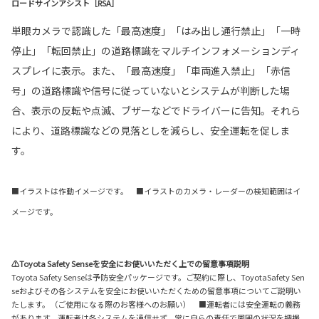
ロードサインアシスト［RSA］
単眼カメラで認識した「最高速度」「はみ出し通行禁止」「一時
停止」「転回禁止」の道路標識をマルチインフォメーションディ
スプレイに表示。また、「最高速度」「車両進入禁止」「赤信
号」の道路標識や信号に従っていないとシステムが判断した場
合、表示の反転や点滅、ブザーなどでドライバーに告知。それら
により、道路標識などの見落としを減らし、安全運転を促しま
す。
■イラストは作動イメージです。 ■イラストのカメラ・レーダーの検知範囲はイ
メージです。
⚠Toyota Safety Senseを安全にお使いいただく上での留意事項説明
Toyota Safety Senseは予防安全パッケージです。ご契約に際し、ToyotaSafety Sen
seおよびその各システムを安全にお使いいただくための留意事項についてご説明い
たします。（ご使用になる際のお客様へのお願い） ■運転者には安全運転の義務
があります。運転者は各システムを過信せず、常に自らの責任で周囲の状況を把握