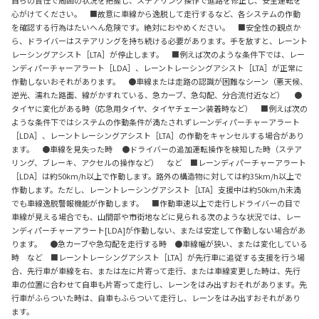
心がけてください。 ■故意に車線から逸脱して走行するなど、各システムの作動
を確認する行為はたいへん危険です。絶対におやめください。 ■安全性の観点か
ら、ドライバーはステアリングを持ち続ける必要があります。手を放すと、レーント
レーシングアシスト［LTA］が停止します。 ■例えば次のような条件下では、レー
ンディパーチャーアラート［LDA］、レーントレーシングアシスト［LTA］が正常に
作動しないおそれがあります。 ●車線または走路の認識が困難なシーン（悪天候、
逆光、濡れた路面、線がかすれている、急カーブ、急勾配、分合流付近など） ●
タイヤに変化がある時（応急用タイヤ、タイヤチェーン装着時など） ■例えば次の
ような条件下ではシステムの作動条件が満たされずレーンディパーチャーアラート
［LDA］、レーントレーシングアシスト［LTA］の作動をキャンセルする場合があり
ます。 ●車線を見失った時 ●ドライバーの追加運転操作を検知した時（ステア
リング、ブレーキ、アクセルの操作など） など ■レーンディパーチャーアラート
［LDA］は約50km/h以上で作動します。路外の構造物に対しては約35km/h以上で
作動します。ただし、レーントレーシングアシスト［LTA］支援中は約50km/h未満
でも車線逸脱警報機能が作動します。 ■作動車速以上で走行しドライバーの目で
車線が見える場合でも、山間部や市街地などに見られる次のような状況では、レー
ンディパーチャーアラート[LDA]が作動しない、または安定して作動しない場合があ
ります。 ●急カーブや急勾配を走行する時 ●車線幅が狭い、または変化している
時 など ■レーントレーシングアシスト［LTA］が先行車に追従する支援を行う場
合、先行車が車線を右、または左に片寄って走行、または車線変更した時は、先行
車の位置に合わせて自車も片寄って走行し、レーンをはみ出すおそれがあります。先
行車がふらついた時は、自車もふらついて走行し、レーンをはみ出すおそれがあり
ます。