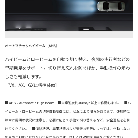
オートマチックハイビーム［AHB］
ハイビームとロービームを自動で切り替え、夜間の歩行者などの
早期発見をサポート。切り替え忘れを防ぐほか、手動操作の煩わ
しさも軽減します。
［VX、AX、GXに標準装備］
■ AHB：Automatic High Beam ■自車速度約30km/h以上で作動します。 ■ハ
イビーム・ロービームの切替自動制御には、状況により限界があります。運転時に
は常に周囲の状況に注意し、必要に応じて手動で切り替えるなど、安全運転を心掛
けてください。 ■道路状況、車両状態および天候状態等によっては、作動しない
場合やご利用になれない場合があります。詳しくは取扱説明書をご覧ください。