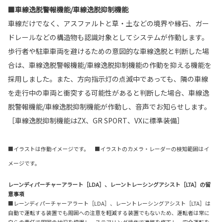
■車線逸脱警報機能/車線逸脱抑制機能
車線だけでなく、アスファルトと草・土などの境界や縁石、ガー
ドレールなどの構造物も認識対象としてシステムが作動します。
歩行者や駐車車両を避けるための意図的な車線逸脱と判断した場
合は、車線逸脱警報機能/車線逸脱抑制機能の作動を抑える機能を
採用しました。また、方向指示灯の点滅中であっても、隣の車線
を走行中の車両と衝突する可能性があると判断した場合、車線逸
脱警報機能/車線逸脱抑制機能が作動し、音声でお知らせします。
［車線逸脱抑制機能はZX、GR SPORT、VXに標準装備］
■イラストは作動イメージです。 ■イラストのカメラ・レーダーの検知範囲はイ
メージです。
レーンディパーチャーアラート［LDA］、レーントレーシングアシスト［LTA］の留
意事項
■レーンディパーチャーアラート［LDA］、レーントレーシングアシスト［LTA］は
自動で運転する装置でも周囲への注意を軽減する装置でもないため、運転者は常に
自らの責任で周囲の状況を把握し、ステアリング操作で進路を修正し、安全運転を