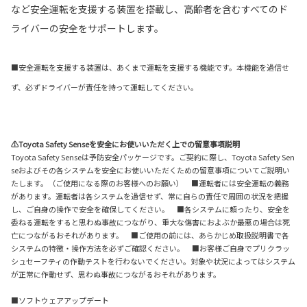
など安全運転を支援する装置を搭載し、高齢者を含むすべてのド
ライバーの安全をサポートします。
■安全運転を支援する装置は、あくまで運転を支援する機能です。本機能を過信せ
ず、必ずドライバーが責任を持って運転してください。
⚠Toyota Safety Senseを安全にお使いいただく上での留意事項説明
Toyota Safety Senseは予防安全パッケージです。ご契約に際し、Toyota Safety Sen
seおよびその各システムを安全にお使いいただくための留意事項についてご説明い
たします。（ご使用になる際のお客様へのお願い） ■運転者には安全運転の義務
があります。運転者は各システムを過信せず、常に自らの責任で周囲の状況を把握
し、ご自身の操作で安全を確保してください。 ■各システムに頼ったり、安全を
委ねる運転をすると思わぬ事故につながり、重大な傷害におよぶか最悪の場合は死
亡につながるおそれがあります。 ■ご使用の前には、あらかじめ取扱説明書で各
システムの特徴・操作方法を必ずご確認ください。 ■お客様ご自身でプリクラッ
シュセーフティの作動テストを行わないでください。対象や状況によってはシステム
が正常に作動せず、思わぬ事故につながるおそれがあります。
■ソフトウェアアップデート