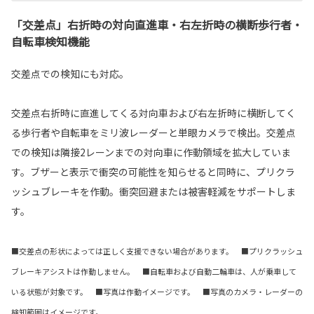
「交差点」右折時の対向直進車・右左折時の横断歩行者・
自転車検知機能
交差点での検知にも対応。
交差点右折時に直進してくる対向車および右左折時に横断してく
る歩行者や自転車をミリ波レーダーと単眼カメラで検出。交差点
での検知は隣接2レーンまでの対向車に作動領域を拡大していま
す。ブザーと表示で衝突の可能性を知らせると同時に、プリクラ
ッシュブレーキを作動。衝突回避または被害軽減をサポートしま
す。
■交差点の形状によっては正しく支援できない場合があります。 ■プリクラッシュ
ブレーキアシストは作動しません。 ■自転車および自動二輪車は、人が乗車して
いる状態が対象です。 ■写真は作動イメージです。 ■写真のカメラ・レーダーの
検知範囲はイメージです。