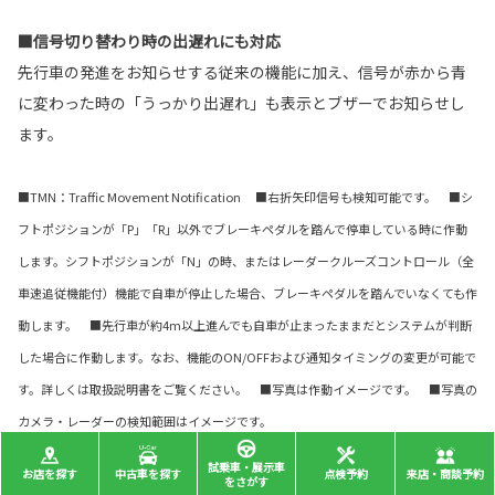
■信号切り替わり時の出遅れにも対応
先行車の発進をお知らせする従来の機能に加え、信号が赤から青
に変わった時の「うっかり出遅れ」も表示とブザーでお知らせし
ます。
■TMN：Traffic Movement Notification ■右折矢印信号も検知可能です。 ■シ
フトポジションが「P」「R」以外でブレーキペダルを踏んで停車している時に作動
します。シフトポジションが「N」の時、またはレーダークルーズコントロール（全
車速追従機能付）機能で自車が停止した場合、ブレーキペダルを踏んでいなくても作
動します。 ■先行車が約4m以上進んでも自車が止まったままだとシステムが判断
した場合に作動します。なお、機能のON/OFFおよび通知タイミングの変更が可能で
す。詳しくは取扱説明書をご覧ください。 ■写真は作動イメージです。 ■写真の
カメラ・レーダーの検知範囲はイメージです。
試乗車・展示車
お店を探す
中古車を探す
点検予約
来店・商談予約
をさがす