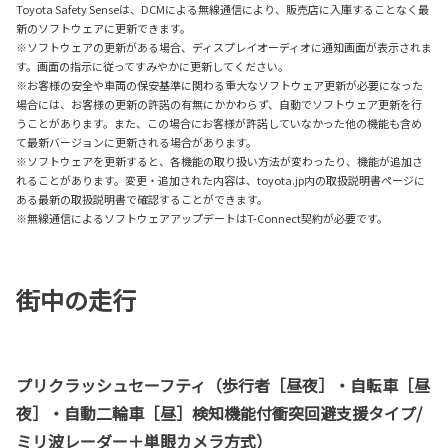
Toyota Safety Senseは、DCMによる無線通信により、販売店に入庫することなく最
新のソフトウェアに更新できます。
※ソフトウェアの更新がある場合、ディスプレイオーディオに通知画面が表示されま
す。画面の指示に従ってすみやかに更新してください。
※お客様の安全や車両の保安基準に関わる重大なソフトウェア更新が必要になった
場合には、お客様の更新の許諾の有無にかかわらず、自動でソフトウェア更新を行
うことがあります。また、この場合にお客様が許諾していなかった他の機能も含め
て最新バージョンに更新される場合があります。
※ソフトウェアを更新すると、各機能の取り扱い方法が変わったり、機能が追加さ
れることがあります。変更・追加された内容は、toyota.jp内の取扱説明書ページに
ある最新の取扱説明書で確認することができます。
※無線通信によるソフトウェアアップデートはT-Connect契約が必要です。
街中の走行
プリクラッシュセーフティ（歩行者［昼夜］・自転車［昼
夜］・自動二輪車［昼］検知機能付衝突回避支援タイプ/
ミリ波レーダー＋単眼カメラ方式）