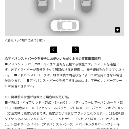
+
＜並列バック駐車の操作手順＞
⚠アドバンスト パークを安全にお使いいただく上での留意事項説明
■アドバンスト パークは、あくまで運転を支援する機能です。システムを過信せ
ず、必ずドライバーが責任を持って周囲の状況を把握し、安全運転を心がけてくださ
い。 ■アドバンスト パークは、駐車環境や周辺状況によっては使用できない場合
があります。 ■アドバンスト パークを使用するためには、字光式ナンバープレー
トは装着できません。
＊1. 目標駐車位置が複数ある場合は変更可能。
■写真はZ（ハイブリッド・2WD・7人乗り）。ボディカラーはアーバンカーキ〈6X
3〉。内装色のカーキ（ファンツールパッケージ）はメーカーパッケージオプション
（ご注文時に指定が必要です。指定がない場合はブラックになります）。185/65R15
タイヤ＆15×5½Jアルミホイール、アクセサリーコンセントはメーカーオプショ
ン。トヨタ チームメイト（アドバンスト パーク）＋パーキングサポートブレーキ