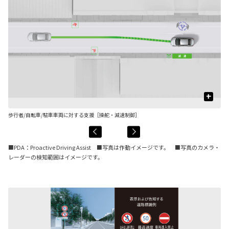
+
歩行者/自転車/駐車車両に対する支援［操舵・減速制御］
先
■PDA：Proactive Driving Assist ■写真は作動イメージです。 ■写真のカメラ・
レーダーの検知範囲はイメージです。